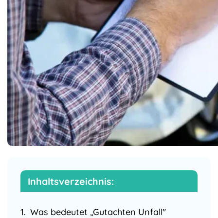
Sicherheitsprüfungen
Impressum
Gasanlagenprüfungen
Untersuchungen §§ 41,
42 BOKraft
Datenschutz
GGVSEB/ADR-
Prüfung
UVV / BGV / GUV
Prüfungen an
Fahrzeugen
Gutachten
& Berichte
Inhaltsverzeichnis:
Regulatorische
Einhaltung
Was bedeutet „Gutachten Unfall"