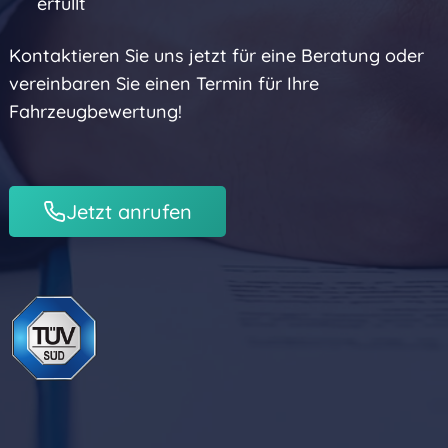
erfüllt
Sicherheitsprüfungen
Kontaktieren Sie uns jetzt für eine Beratung oder
Impressum
Gasanlagenprüfungen
vereinbaren Sie einen Termin für Ihre
Untersuchungen §§ 41,
Fahrzeugbewertung!
42 BOKraft
Datenschutz
GGVSEB/ADR-
Prüfung
UVV / BGV / GUV
Jetzt anrufen
Prüfungen an
Fahrzeugen
Gutachten
& Berichte
Regulatorische
Einhaltung