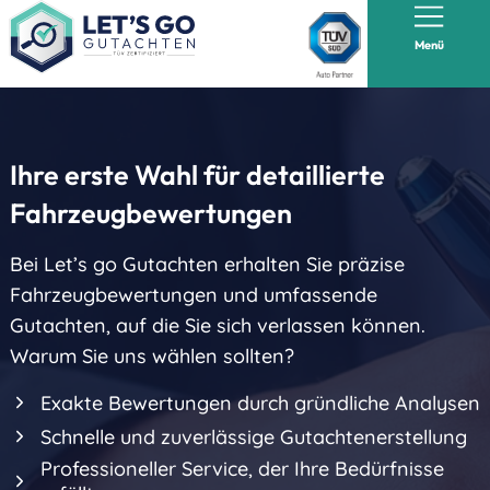
L
M
Menü
e
e
i
n
s
ü
t
Ihre erste Wahl für detaillierte
u
Fahrzeugbewertungen
n
Startseite
g
Bei Let’s go Gutachten erhalten Sie präzise
Über uns
e
Fahrzeugbewertungen und umfassende
n
Gutachten, auf die Sie sich verlassen können.
Standorte
Warum Sie uns wählen sollten?
Untersuchungen
Blog-
Exakte Bewertungen durch gründliche Analysen
Beiträge
Schnelle und zuverlässige Gutachtenerstellung
Hauptuntersuchungen
Professioneller Service, der Ihre Bedürfnisse
Kontakt
Änderungsabnahme