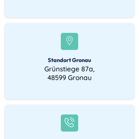
Sicherheitsprüfungen
Impressum
Gasanlagenprüfungen
Untersuchungen §§ 41,
42 BOKraft
Datenschutz
GGVSEB/ADR-
Prüfung
Standort Gronau
UVV / BGV / GUV
Grünstiege 87a,
Prüfungen an
48599 Gronau
Fahrzeugen
Gutachten
& Berichte
Regulatorische
Einhaltung