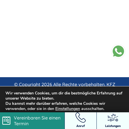
l
ä
r
u
n
g
*
© Copyright
2026
Alle Rechte vorbehalten. KFZ
Gutachten
Wir verwenden Cookies, um dir die bestmögliche Erfahrung auf
unserer Website zu bieten.
Webdesign Berlin mit
♥
von List & Sell GmbH
Du kannst mehr darüber erfahren, welche Cookies wir
verwenden, oder sie in den
Einstellungen
ausschalten.
Vereinbaren Sie einen
Akzeptieren
Termin
Anruf
Leistungen